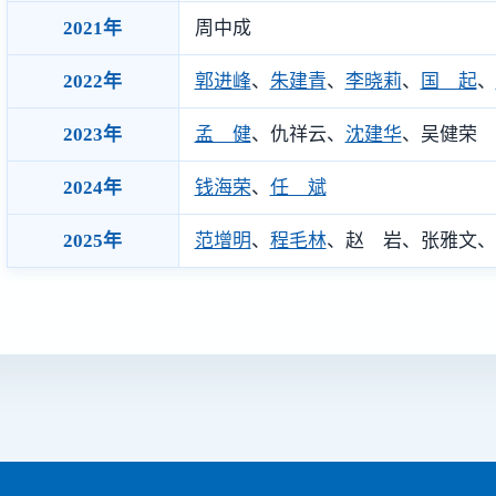
2021年
周中成
2022年
郭进峰
、
朱建青
、
李晓莉
、
国 起
、
2023年
孟 健
、仇祥云、
沈建华
、吴健荣
2024年
钱海荣
、
任 斌
2025年
范增明
、
程毛林
、赵 岩、张雅文、