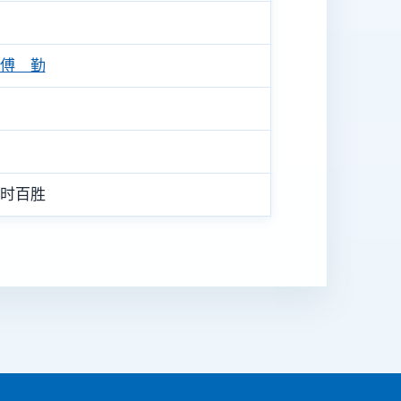
傅 勤
时百胜