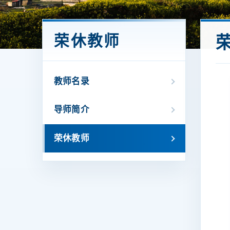
荣休教师
教师名录
导师简介
荣休教师