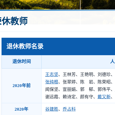
荣休教师
退休教师名录
退休时间
人
王志坚
、王林芳、王艳明、刘德珍、
张纯根
、张翠婷、陈 岩、陈荣昭、
2020年前
闻保坚、宣丽娟、郭 郁、郭伟平、
谢远霞、赖诗定、颜有守、
戴又新
、
2020年
谷建胜
、
乔占科