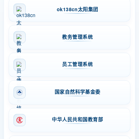
ok138cn太阳集团
教务管理系统
员工管理系统
国家自然科学基金委
中华人民共和国教育部