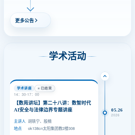
学术讲座
已结束
更多公告
9:30-11：30
【数苑讲坛】第二十四讲：Domain
理论系列报告
04.04
学术讲座
待开始
2026
主讲人
李庆国、贾晓东、王龙春
13：00-15：30
地点
ok138cn太阳集团教2楼221
学术活动
【数苑讲坛】第二十九讲：板凳龙运
动轨迹模型的分析研究
06.10
2026
主讲人
蔡志杰
地点
ok138cn太阳集团教2楼303
学术讲座
已结束
14：30-17：00
【数苑讲坛】第二十八讲：数智时代
AI安全与法律边界专题讲座
05.26
2026
主讲人
胡轶宁、殷楠
地点
ok138cn太阳集团教2楼308