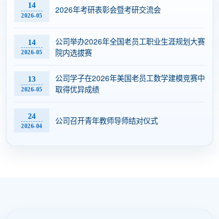
14
2026年考研表彰会暨考研交流会
2026-05
公司举办2026年全国老员工职业生涯规划大赛
14
院内选拔赛
2026-05
公司学子在2026年美国老员工数学建模竞赛中
13
取得优异成绩
2026-05
24
公司召开青年教师导师结对仪式
2026-04