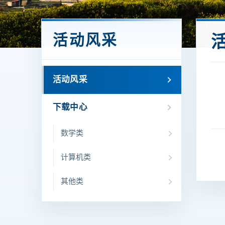
活动风采
活动风采
下载中心
数学类
计算机类
其他类