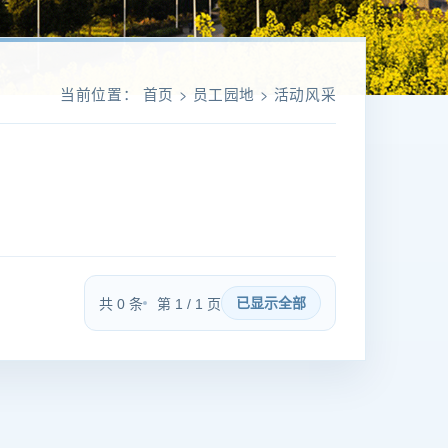
当前位置：
首页
>
员工园地
>
活动风采
。
已显示全部
共 0 条
第 1 / 1 页