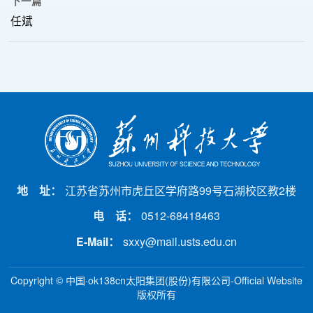
下一篇
任斌
地 址：
江苏省苏州市虎丘区学府路99号石湖校区教2楼
电 话：
0512-68418463
E-Mail：
sxxy@mail.usts.edu.cn
Copyright © 中国·ok138cn太阳集团(股份)有限公司-Official Website
版权所有