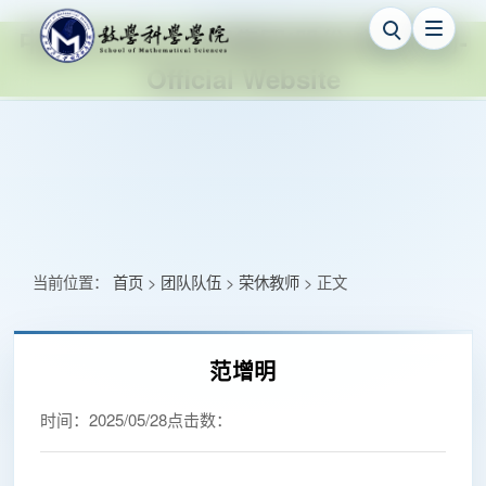
中国·ok138cn太阳集团(股份)有限公司-
Official Website
当前位置：
首页
团队队伍
荣休教师
正文
>
>
>
范增明
时间：
2025/05/28
点击数：