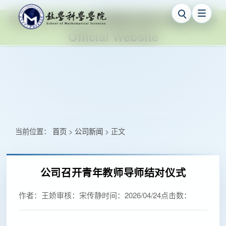
中国·ok138cn太阳集团(股份)有限公司-
Official Website
当前位置：
首页
公司新闻
正文
>
>
公司召开青年教师导师结对仪式
作者：
王娇
审核：
宋传静
时间：
2026/04/24
点击数：