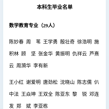
本科生毕业名单
数学教育专业（29人）
陈妙春 周 苇 王学勇 殷壮奇 徐浩明 施
积林 顾 坚 张金华 黄振明 仇祥云 芦熹
云 周漪华 李有新
王小红
谢爱明 唐劲松 沈晓山
陈志儒 仈
中法 王焱坤 王双全 陈亚东 黎 锐 邓连
发 郑 斌 李亚栋