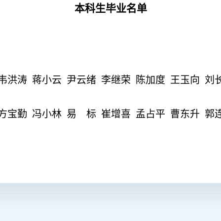
本科生毕业名单
韦洪涛
蒋小云
尹云绪
李继荣
陈加度
王玉向
刘
方宝勤
冯小林
易 标
崔增喜
孟占平
曹东升
郭