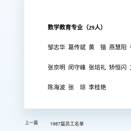
数学教育专业（29人）
邹志华
葛传斌
黄
锴
燕慧阳
张京明
闵守峰
张培礼
矫恒闪
陈海波
张 琼
李桂艳
上一篇
1987届员工名单