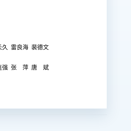
长久
雷良海
裴德文
连强
张 萍
唐 斌