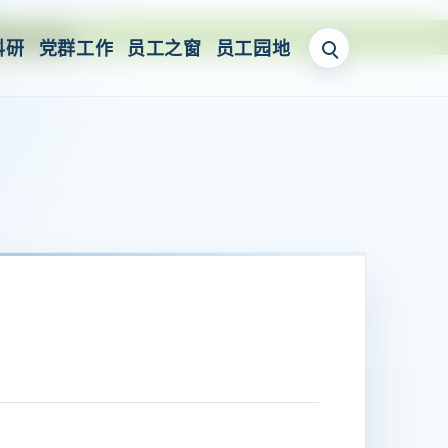
bsite
科研
党群工作
员工之窗
员工园地