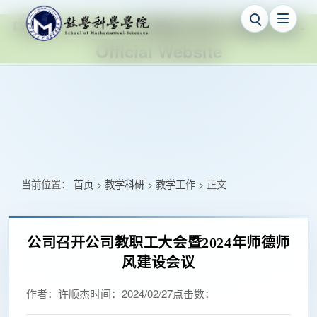
中国·ok138cn太阳集团(股份)有限公司-
Official Website
当前位置：
首页
教学科研
教学工作
正文
>
>
>
公司召开公司教职工大会暨2024年师德师
风建设会议
作者：
许顺杰
时间：
2024/02/27
点击数：