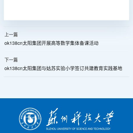
上一篇
ok138cn太阳集团开展高等数学集体备课活动
下一篇
ok138cn太阳集团与姑苏实验小学签订共建教育实践基地