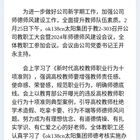
为进一步做好公司新学期工作，加强公司
师德师风建设工作，全面提升教师队伍素质。2
月25日下午，ok138cn太阳集团于教2-303召开公
司教职工大会暨2024年师德师风建设会议，全
体教职工参加会议。会议由公司党委书记王开
永主持。
会上学习了《新时代高校教师职业行为十
项准则》，强调高校教师要增强教师责任感、
使命感、荣誉感，规范职业行为，明确师德底
线。会上以教育部公开曝光的违反高校教师职
业行为十项准则典型案例，引导高校教师杜绝
学术造假、吃拿卡要、行为不端等师德师风问
题。努力成为有理想信念、有道德情操、有扎
实学识、有仁爱之心的好老师。全体教职工还
认真学习了《ok138cn太阳集团师德考核实施办