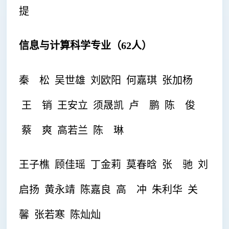
提
信息与计算科学专业（62人）
秦 松 吴世雄 刘欧阳 何嘉琪 张加杨
王 销 王安立 须晟凯 卢 鹏 陈 俊
蔡 爽 高若兰 陈 琳
王子樵
顾佳瑶 丁金莉 莫春晗 张 驰 刘
启扬 黄永靖 陈嘉良 高 冲 朱利华 关
馨 张若寒 陈灿灿