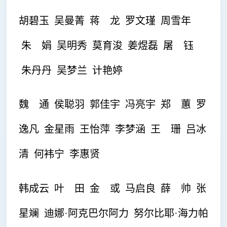
胡碧玉 吴曼菁
蒋 龙 罗文瑾 周雪年
朱 娟 吴明秀 莫育浚 姜煜磊 屠 钰
朱丹丹 吴梦兰 计艳婷
魏 通 侯聪羽 郭佳宇
冯亮宇 郑 蕙 罗
逸凡 金星雨 王怡萍 李梦涵 王 珊 吕冰
清 何袆宁 李惠贤
韩成云 叶 田 金 或 马启良
薛 帅 张
星斓
迪娜·阿克巴尔阿力 努尔比耶·海力帕