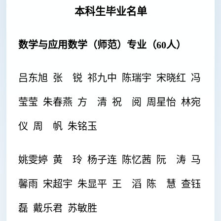
本科生毕业名单
数学与应用数学（师范）专业（60人）
吕东旭 张 锐 祁九中 陈瑞宇 宋晓红 冯
莹莹 朱春燕 方 清 祝 阅 周星怡 林宛
仪 周 帆 朱铭玉
姚雯婷
黄 玲 杨子连 陈忆茜 阮 涛 马
馨雨 宋超宇 朱显平 王 滔 陈 慧 查钰
磊 戴乐君 苏敏胜