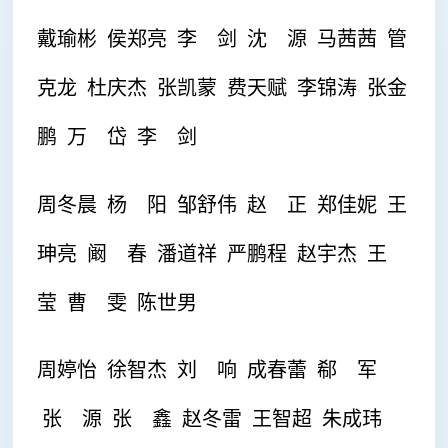
戴瑜彬 侯郑亮
李 剑 沈 源 马茜茜 管
克龙 杜庆杰 张凯蒙 费天赋 李锦涛 张金
鹏 万 岱 李 剑
周冬晨 杨 阳 邹舒伟
赵 正 郑佳妮 王
珅亮 阚 春 潘道祥 严鹏程 赵宇杰 王
莹 曹 雯 陈世男
周婷怡 徐智杰 刘 响 成春蕾
郗 军
张 源 张 鑫 赵冬雷 王智超 朱成玮