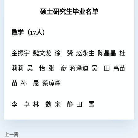
硕士
研究生毕业名单
数学（17人）
金振宇 魏文龙 徐 赟 赵永生 陈晶晶 杜
莉莉 吴 怡 张 彦 蒋泽迪 吴 田 高苗
苗 孙 晨 蔡琼辉
李 卓
林 魏 宋 静 田 雪
上一篇