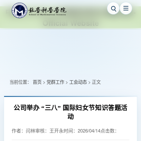
中国·ok138cn太阳集团(股份)有限公司-
Official Website
当前位置：
首页
党群工作
工会动态
正文
>
>
>
公司举办 “三八” 国际妇女节知识答题活
动
作者：
闫林
审核：
王开永
时间：
2026/04/14
点击数：