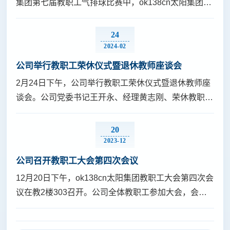
集团第七届教职工气排球比赛中，ok138cn太阳集团代
础，公司才有如今的蓬...
表队以非凡的毅力和团队协作精神荣获亚军，展现了公
司教职工不畏艰难、勇于挑战的精神风貌。比赛过程
24
中，高潮迭起，在紧张激烈的对抗中，队员们不仅展现
2024-02
了精湛的技术和默契的配合，更在关键时刻展现出了超
公司举行教职工荣休仪式暨退休教师座谈会
乎寻常的坚韧与毅力。赛后，公司代表队领队黄志刚表
2月24日下午，公司举行教职工荣休仪式暨退休教师座
示这次比赛对队员来说是一次宝贵的经历，它不仅考验
谈会。公司党委书记王开永、经理黄志刚、荣休教职工
了队员们的体能和技...
钱海荣参加会议。会上，钱老师畅谈荣退感言，回顾了
在校工作三十八年的工作历程，交流了从教生涯的心得
20
和感悟，表达了对公司和公司的难舍之情和感恩之情，
2023-12
也对公司和公司未来发展表达了美好期待和憧憬。公司
公司召开教职工大会第四次会议
感谢钱老师为公司发展作出的贡献，并致以美好的祝
12月20日下午，ok138cn太阳集团教职工大会第四次会
福。退休教师是公司的宝贵财富，公司的发展进步和取
议在教2楼303召开。公司全体教职工参加大会，会议
得的成果...
由公司党委书记王开永主持。大会期间，经理黄志刚作
了《2023年度公司工作报告》和《2023年度公司财务