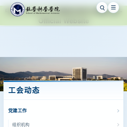
中国·ok138cn太阳集团(股份)有限公司-
Official Website
工会动态
党建工作
组织机构