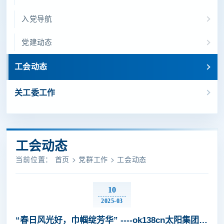
入党导航
党建动态
工会动态
关工委工作
工会动态
当前位置：
首页
>
党群工作
>
工会动态
10
2025-03
“春日风光好，巾帼绽芳华” ----ok138cn太阳集团开展三八节庆祝活动